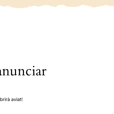
anunciar
rirà aviat!