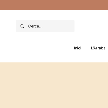
Skip
to
content
Search
for:
Inici
L’Arrabal