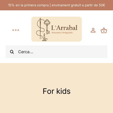
Skip
15% en la primera compra | envinament gratuït a partir de 50€
to
content
Toggle
Navigation
Inici
Search
for:
L’Arrabal
Productes Artesans
For kids
Antiguitats