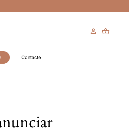
Contacte
S
anunciar