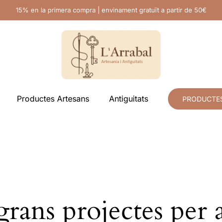
15% en la primera compra | envinament gratuït a partir de 50€
Productes Artesans
Antiguitats
PRODUCTE
rans projectes per 