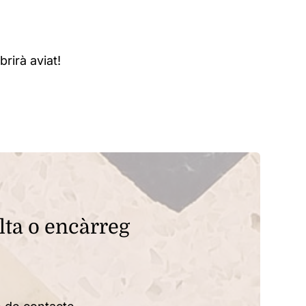
rirà aviat!
lta o encàrreg