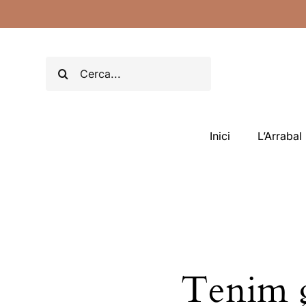
Skip
to
content
Search
for:
Inici
L’Arrabal
Tenim g