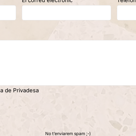
El correu electrònic
Telèfo
ica de Privadesa
No t’enviarem spam ;-)