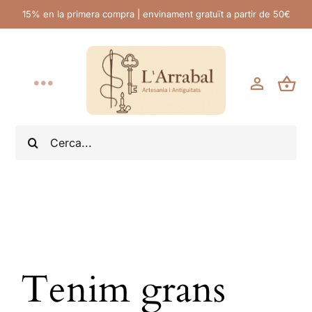
Skip
15% en la primera compra | envinament gratuït a partir de 50€
to
content
Toggle
Navigation
Inici
Search
for:
L’Arrabal
Productes Artesans
Antiguitats
Tenim grans